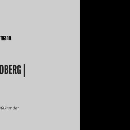
ermann
DBERG |
faktur da: