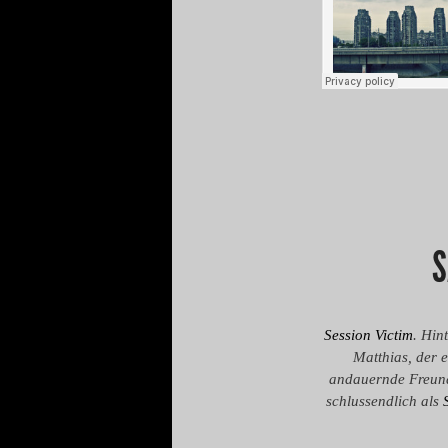
S
Session Victim
. Hin
Matthias, der 
andauernde Freund
schlussendlich als