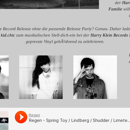
der
Harr
Familie
wil
e Record Release ohne die passende Release Party? Genau. Daher lad
d
kid.chic
zum musikalischen Stell-dich-ein bei der
Harry Klein Records 
gepresste Vinyl gebÃ¼hrend zu zelebrieren.