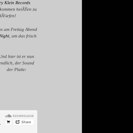
y Klein Records
lkommen heiÃŸen zu
dÃ¼rfen!
en am Freitag Abend
Night
, um das frisch
Und hier ist er nun
endlich, der Sound
der Platte: