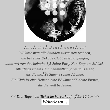
A n d Â t h e Â B e a t Â g o e s Â o n!
WÃ¼rde man alle Stunden zusammen rechnen,
die bei einer Dekade Clubbetrieb auflaufen,
dann wÃ¤ren das beinahe 1,5 Jahre Party Non-Stop am StÃ¼ck.
Allerdings ist ein Club bekanntlich ja weitaus mehr,
als die bloÃŸe Summe seiner Abende.
Ein Club ist eine Heimat, eine BÃ¼hne â€“ deine Bretter,
die die Welt bedeuten.
<< Drei Tage | ein Ticket im Vorverkauf | fÃ¼r 12 â‚¬ >>
Weiterlesen
→