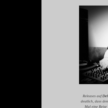
Releases auf
Del
deutlich, dass de
Mal eine Reise