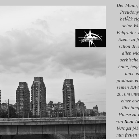
Der Mann, 
Pseudon
heiÃŸt ei
seine Wu
Belgrader 
Szene zu 
schon dive
allen wi
serbische
hatte, beg
auch e
produzieren
seinen KÃ
zu, um unte
einer etw
Richtun
House zu 
von
Ilian T
lÃ¤ngst fÃ¼
nun freuen 