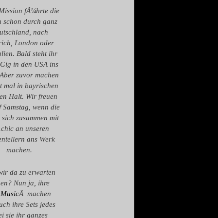
Mission fÃ¼hrte die
n schon durch ganz
utschland, nach
ich, London oder
lien. Bald steht ihr
 Gig in den USA ins
 Aber zuvor machen
st mal in bayrischen
en Halt. Wir freuen
f Samstag, wenn die
 sich zusammen mit
.chic an unseren
entellern ans Werk
machen.
ir da zu erwarten
en? Nun ja, ihre
 Music
Â machen
ch ihre Sets jedes
 sie ihr ganzes