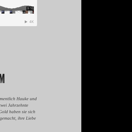
IM
amentlich Hauke und
zwei Jahrzehnte
old haben sie sich
gemacht, ihre Liebe