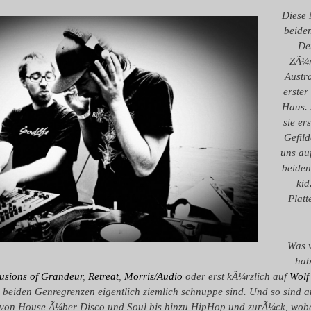
Diese 
beide
De
ZÃ¼r
Austra
erster
Haus.
sie er
Gefild
uns au
beiden
kid
Platt
Was w
hab
usions of Grandeur
,
Retreat
,
Morris/Audio
oder erst kÃ¼rzlich auf
Wolf
n beiden Genregrenzen eigentlich ziemlich schnuppe sind. Und so sind au
 von House Ã¼ber Disco und Soul bis hinzu HipHop und zurÃ¼ck, wobei