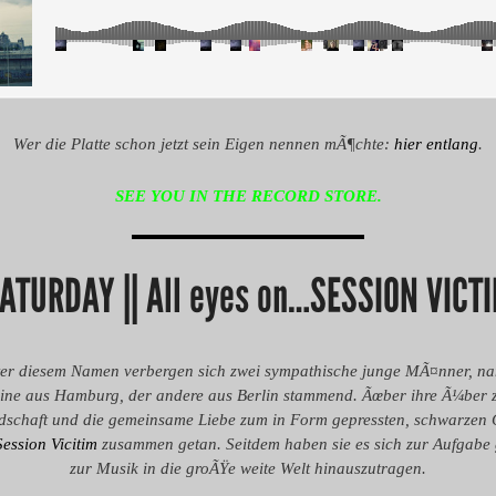
Wer die Platte schon jetzt sein Eigen nennen mÃ¶chte:
hier entlang
.
SEE YOU IN THE RECORD STORE.
ATURDAY || All eyes on…SESSION VICT
ter diesem Namen verbergen sich zwei sympathische junge MÃ¤nner, n
eine aus Hamburg, der andere aus Berlin stammend. Ãœber ihre Ã¼ber 
schaft und die gemeinsame Liebe zum in Form gepressten, schwarzen G
Session Vicitim
zusammen getan. Seitdem haben sie es sich zur Aufgabe 
zur Musik in die groÃŸe weite Welt hinauszutragen.