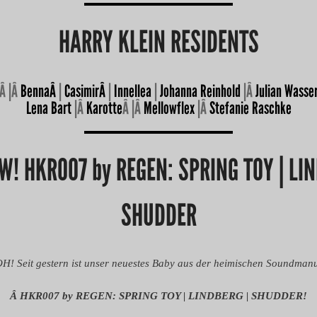
HARRY KLEIN RESIDENTS
Â |Â
BennaÂ
|
Casimir
Â
|
Innellea
|
Johanna Reinhold
|Â
Julian Wass
Lena Bart
|Â
Karotte
Â |Â
Mellowflex
|Â
Stefanie Raschke
W! HKR007 by REGEN: SPRING TOY | LIN
SHUDDER
Seit gestern ist unser neuestes Baby aus der heimischen Soundmanu
Â HKR007 by REGEN: SPRING TOY | LINDBERG | SHUDDER!