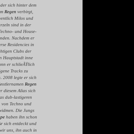
der sich hinter dem
ym
Regen
verbirgt,
gentlich Milos und
rzeln sind in der
Techno- und House-
finden. Nachdem er
rse Residencies in
chtigen Clubs der
n Hauptstadt inne
ann er schlieÃŸlich
igene Tracks zu
. 2008 legte er sich
¼nstlernamen
Regen
r diesem Alias sich
as dub-lastigeren
g von Techno und
widmen. Die Jungs
ape
haben ihn schon
r sich entdeckt und
wir uns, ihn auch in