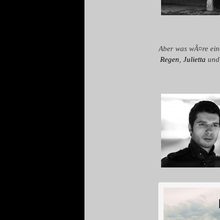
Aber was wÃ¤re ein
Regen
,
Julietta
un