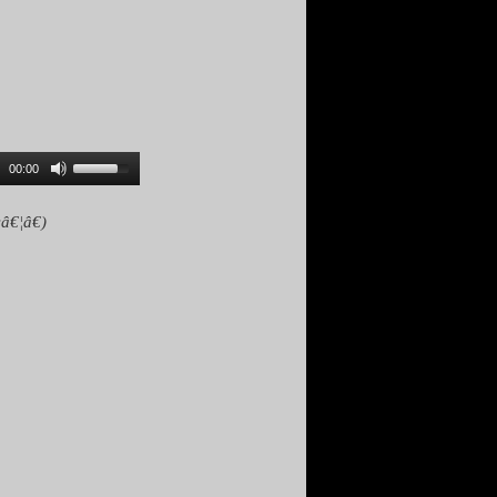
00:00
â€¦â€)