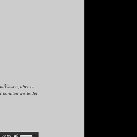
 mÃ¼ssen, aber es
r konnten wir leider
00:00