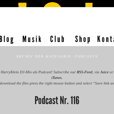
Blog
Musik
Club
Shop
Kont
ARCHIV DER KATEGORIE:
PODCASTS
HarryKlein DJ-Mix als Podcast! Subscribe our
RSS-Feed
, via
Juice
or
iTunes
.
download the files press the right mouse button and select “Save link 
Podcast Nr. 116