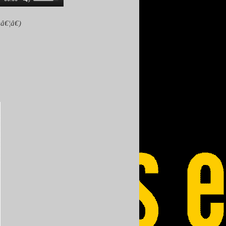
â€¦â€)