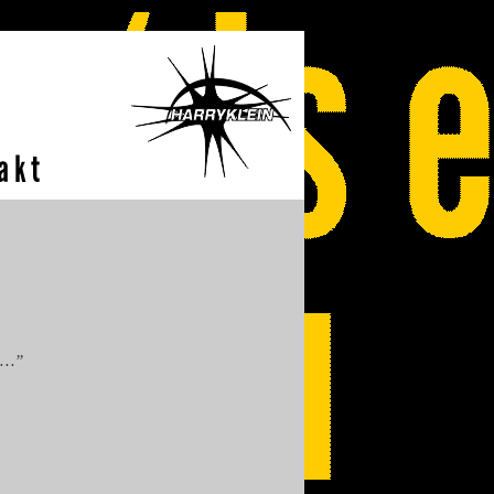
akt
as…”