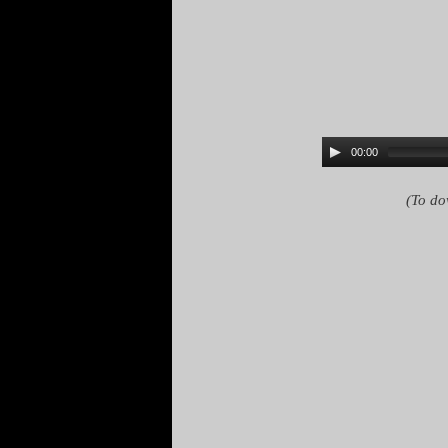
00:00
(To do