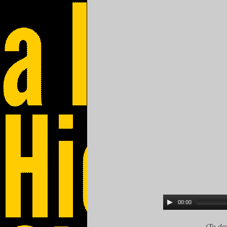
00:00
(To do