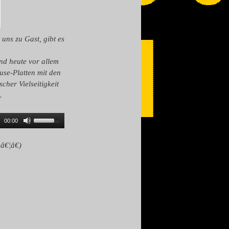
s zu Gast, gibt es
nd heute vor allem
use-Platten mit den
cher Vielseitigkeit
.
00:00
â€¦â€)