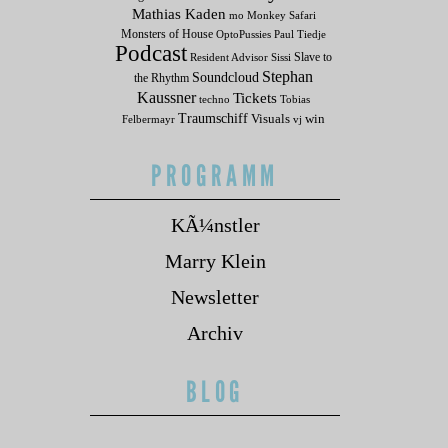
Mathias Kaden
mo
Monkey Safari
Monsters of House
OptoPussies
Paul Tiedje
Podcast
Slave to
Resident Advisor
Sissi
Stephan
Soundcloud
the Rhythm
Kaussner
Tickets
techno
Tobias
Traumschiff
Visuals
win
Felbermayr
vj
PROGRAMM
KÃ¼nstler
Marry Klein
Newsletter
Archiv
BLOG