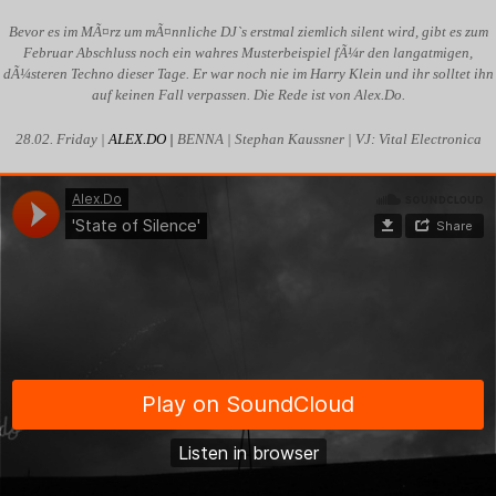
Bevor es im MÃ¤rz um mÃ¤nnliche DJ`s erstmal ziemlich silent wird, gibt es zum
Februar Abschluss noch ein wahres Musterbeispiel fÃ¼r den langatmigen,
dÃ¼steren Techno dieser Tage. Er war noch nie im Harry Klein und ihr solltet ihn
auf keinen Fall verpassen. Die Rede ist von Alex.Do.
28.02. Friday |
ALEX.DO |
BENNA | Stephan Kaussner | VJ: Vital Electronica