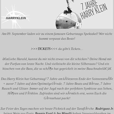
Am 09. September laden wir zu einem famosen Geburtstags Spektakel! Wer nicht
kommt verpasst das Beste!
>>>TICKETS<<<
da gibt’s Tickets…
â€œLiebe Harald, kannst du mir nicht etwas von dir schicken? Deine Hemd mit
der Parfum von letzte Nacht. Und vielleischt die kleine Silberauto? Und ein
bisschen von die Bass, die so schÃ¶n hat geprickelt in meine Bauchnabelâ€¦â€
Das Harry Klein hat Geburtstag! 7 Jahre am kÃ¼rzeren Ende der SonnenstraÃŸe
+ zuvor 7 Jahre auf dem OptimolgelÃ¤nde. 7 Jahre Beats und BÃ¤sse, 7 Jahre
Rausch und Glitzer. Immer auf der Jagd nach der perfekten Symbiose aus Sehen,
HÃ¶ren und FÃ¼hlen. Zufrieden sind wir nÃ¤mlich erst, wenn Euch die
GÃ¤nsehaut packt!
Zur Feier des Tages machen wir heute Picknick auf der TanzflÃ¤che.
Rodriguez Jr.
bringt Wein aus Paris,
Bonnie Ford
&
Iza Minelli
haben Spreewaldgurken im