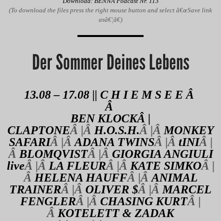
Download: BENNA Podcast Nr. 113
(To download the files press the right mouse button and select â€œSave link
asâ€¦â€)
Der Sommer Deines Lebens
13.08 – 17.08 || C H I E M S E E Â
Â
BEN KLOCKÂ |
CLAPTONE
Â |Â
H.O.S.H.
Â |Â
MONKEY
SAFARI
Â |Â
ADANA TWINS
Â |Â
tINI
Â |
Â
BLOMQVIST
Â |Â
GIORGIA ANGIULI
live
Â |Â
LA FLEUR
Â |Â
KATE SIMKO
Â |
Â
HELENA HAUFF
Â |Â
ANIMAL
TRAINER
Â |Â
OLIVER $
Â |Â
MARCEL
FENGLER
Â |Â
CHASING KURT
Â |
Â
KOTELETT & ZADAK