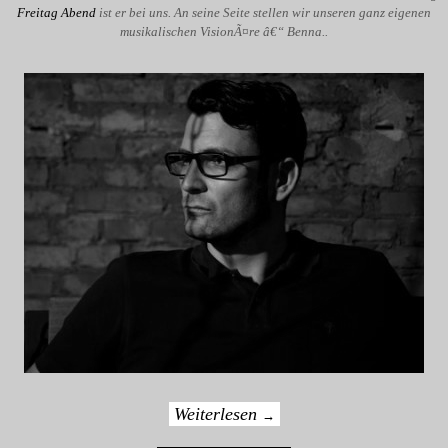
Freitag Abend
ist er bei uns. An seine Seite stellen wir unseren ganz eigenen
musikalischen VisionÃ¤re â€“ Benna..
Weiterlesen
→