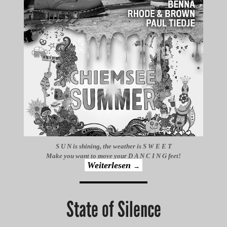
S U N is shining, the weather is S W E E T
Make you want to move your D A N C I N G feet!
Weiterlesen
→
State of Silence