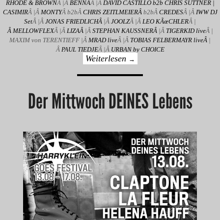
RHODE & BROWN
Â |Â
BENNA
Â |Â
DAVID CASTILLO b2b CHRIS SUTTNER |
CASIMIR
Â |Â
MONTY
Â b2bÂ
CHRIS ZEITLMEIERÂ
b2bÂ
CREDES
Â |Â
IWW DJ
Set
Â |Â
JONAS FRIEDLICHÂ
|Â
JOOLZ
Â |Â
LEO KÃœCHLER
Â |
Â MELLOWFLEX
Â |Â
LIZAÂ
|Â
STEPHAN KAUSSNERÂ
|Â
TIGERKID live
Â |
MAXIM von TERENTIEFF |Â
MRAD live
Â |Â
TOBIAS FELBERMAYR liveÂ
|
Â
PAUL TIEDJE
Â |Â
URBAN by CHOICE
Weiterlesen
→
Der Mittwoch DEINES Lebens