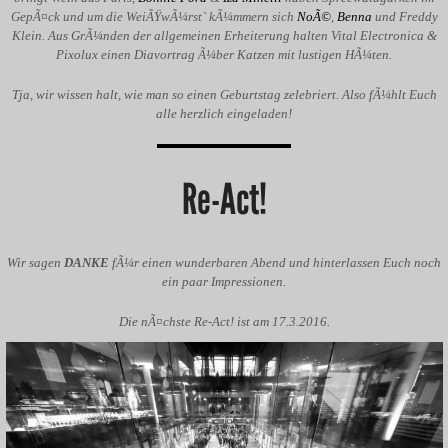
GepÃ¤ck und um die WeiÃŸwÃ¼rst` kÃ¼mmern sich
NoÃ©
,
Benna
und Freddy
Klein. Aus GrÃ¼nden der allgemeinen Erheiterung halten Vital Electronica &
Pixolux einen Diavortrag Ã¼ber Katzen mit lustigen HÃ¼ten.
Tja, wir wissen halt, wie man so einen Geburtstag zelebriert. Also fÃ¼hlt Euch
alle herzlich eingeladen!
Re-Act!
Wir sagen
DANKE
fÃ¼r einen wunderbaren Abend und hinterlassen Euch noch
ein paar Impressionen.
Die nÃ¤chste Re-Act! ist am 17.3.2016.