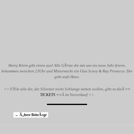
Harry Klein gibt einen aus! Alle GÃ¤ste die mit uns ins neue Jahr feiern,
bekommen zwischen 23Uhr und Mitternacht ein Glas Scavy & Ray Prosecco. Der
geht aufs Haus.
>> FÃ¼r alle die, die Silvester nicht Schlange stehen wollen, gibt es dieÂ
>>
TICKETS <<
Â im Vorverkauf <<
Artikelnavigation
←
Ã„ltere BeitrÃ¤ge