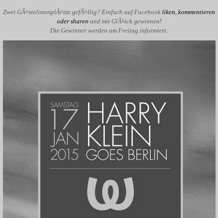
Zwei GÃ¤stelistenplÃ¤tze gefÃ¤llig? Einfach auf Facebook
liken, kommentieren
oder sharen
und mit GlÃ¼ck gewinnen!
Die Gewinner werden am Freitag informiert.