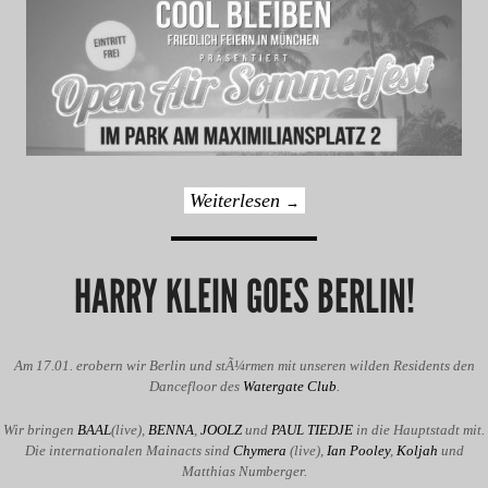
Weiterlesen
→
HARRY KLEIN GOES BERLIN!
Am 17.01. erobern wir Berlin und stÃ¼rmen mit unseren wilden Residents den
Dancefloor des
Watergate Club
.
Wir bringen
BAAL
(live),
BENNA
,
JOOLZ
und
PAUL TIEDJE
in die Hauptstadt mit.
Die internationalen Mainacts sind
Chymera
(live),
Ian Pooley
,
Koljah
und
Matthias Numberger.