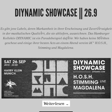
DIYNAMIC SHOWCASE || 26.9
Es gibt jene Labels, deren Markantheit in ihrer Erscheinung und ZuverlÃ¤ssigkeit
in der musikalischen QualitÃ¤t, die sie abliefern, auszeichnen. Das Hamburger
Kollektiv DIYNAMIC ist ein Paradebeispiel dafÃ¼r. Wir haben keine MÃ¼hen
gescheut und einige ihrer besten Acts an einem Abend vereint â€“ H.O.S.H.,
Stimming und Magdalena.
Weiterlesen
→