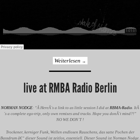
Weiterlesen
→
live at RMBA Radio Berlin
NORMAN NODGE
: “Â HereÂ´s a link to as little session I did at
RBMA-Radio
. ItÂ
´s a complete ego-trip, only own remixes and tracks. Hope you donÂ´t mind?!”
NO WE DON`T !
Trockener, kerniger Funk, Wellen endlosen Rauschens, das satte Pochen der
Bassdrum â€“ dieser Sound ist zeitlos, essentiell. Dieser Sound ist Norman Nodge.