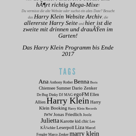
hÃ¶rt richtig Mega-Mixe
!
Du vermisst die alte Website oder suchst ein altes Date? Besucht
Harry Klein Website Archiv
das
, die
allererste Harry Seite
hier ist die
und
zweite mit drinnen und drauÃŸen im
Garten!
Das Harry Klein Programm bis Ende
2017
TAGS
Ana
Benna
Anthony Rother
Boris
Dario Zenker
Chiemsee Summer
egoFM
Ellen
De:Bug
Dinky
DJ MAG
Harry Klein
Allien
Harry
Klein Booking
Harry Klein Records
Jonas Friedlich
IWW
Joolz
Julietta
Karotte
kid.chic
Leo
Liza
Leserpoll
KÃ¼chler
Marcel
marry klein
Fengler
Marco Zenker