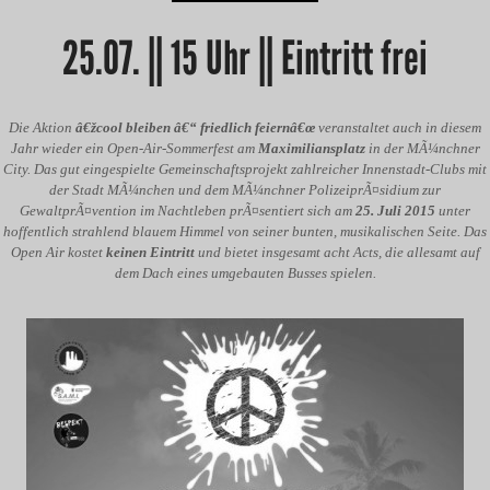
25.07. || 15 Uhr || Eintritt frei
Die Aktion
â€žcool bleiben â€“ friedlich feiernâ€œ
veranstaltet auch in diesem
Jahr wieder ein Open-Air-Sommerfest am
Maximiliansplatz
in der MÃ¼nchner
City. Das gut eingespielte Gemeinschaftsprojekt zahlreicher Innenstadt-Clubs mit
der Stadt MÃ¼nchen und dem MÃ¼nchner PolizeiprÃ¤sidium zur
GewaltprÃ¤vention im Nachtleben prÃ¤sentiert sich am
25. Juli 2015
unter
hoffentlich strahlend blauem Himmel von seiner bunten, musikalischen Seite. Das
Open Air kostet
keinen Eintritt
und bietet insgesamt acht Acts, die allesamt auf
dem Dach eines umgebauten Busses spielen.