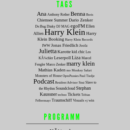
TAGS
Ana
Benna
Anthony Rother
Boris
Dario Zenker
Chiemsee Summer
egoFM
Ellen
De:Bug
Dinky
DJ MAG
Harry Klein
Allien
Harry
Klein Booking
Harry Klein Records
Jonas Friedlich
IWW
Joolz
Julietta
Karotte
kid.chic
Leo
Liza
Leserpoll
KÃ¼chler
Marcel
marry klein
Fengler
Marco Zenker
Mathias Kaden
mo
Monkey Safari
Monsters of House
OptoPussies
Paul Tiedje
Podcast
Slave to
Resident Advisor
Sissi
Stephan
Soundcloud
the Rhythm
Kaussner
Tickets
techno
Tobias
Traumschiff
Visuals
win
Felbermayr
vj
PROGRAMM