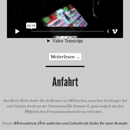
Weiterlesen
→
Anfahrt
Das Harry Klein findet Ihr im Herzen von MÃ¼nchen, zwischen Sendlinger Tor
und Stachus direkt an der SonnenstraÃŸe Nummer 8, ganz einfach mit den
Ã¶ffentlichen Personennachverkehr zu erreichen….
Unsere
BÃ¼roadresse fÃ¼r amtliches und Liebesbriefe findet Ihr unter Kontakt.