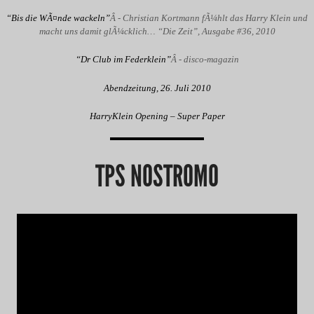
“Bis die WÃ¤nde wackeln”
Â - Christian Kortmann fÃ¼hlt das Harry Klein und
macht uns damit glÃ¼cklich… “Die Zeit”, Ausgabe #36, 2010
“Dr Club im Federklein”
Â - disco-magazin
Abendzeitung, 26. Juli 2010
HarryKlein Opening – Super Paper
TPS NOSTROMO