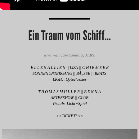
Ein Traum vom Schiff…
wird wahr, am Samstag, 31.05.
E L L E N A L L I E N || LIZA || C H I E M S E E
SONNENUNTERGANG || BÃ„SSE || BEATS
LIGHT: OptoPussies
T H O M A S M U L L E R || B E N N A
AFTERSHOW || CLUB
Visuals: Licht+Spiel
>>TICKETS<<