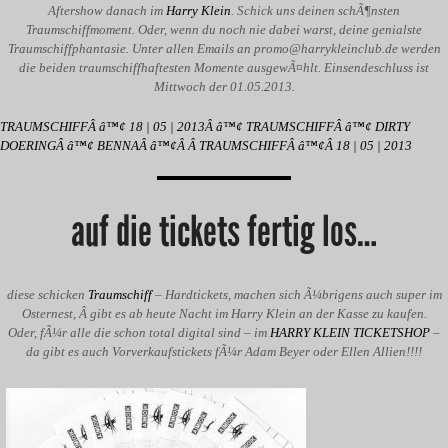
Aftershow danach im
Harry Klein
. Schick uns deinen schÃ¶nsten
Traumschiffmoment. Oder, wenn du noch nie dabei warst, deine genialste
Traumschiffphantasie. Unter allen Emails an
promo@harrykleinclub.de
werden
die beiden traumschiffhaftesten Momente ausgewÃ¤hlt. Einsendeschluss ist
Mittwoch der 01.05.2013.
TRAUMSCHIFFÂ â™¢ 18 | 05 | 2013Â â™¢ TRAUMSCHIFFÂ â™¢ DIRTY
DOERINGÂ â™¢ BENNAÂ â™¢Â Â TRAUMSCHIFFÂ â™¢Â 18 | 05 | 2013
auf die tickets fertig los…
diese schicken
Traumschiff
– Hardtickets, machen sich Ã¼brigens auch super im
Osternest, Â gibt es ab heute Nacht im Harry Klein an der Kasse zu kaufen.
Oder, fÃ¼r alle die schon total digital sind – im
HARRY KLEIN TICKETSHOP
–
da gibt es auch Vorverkaufstickets fÃ¼r Adam Beyer oder Ellen Allien!!!!