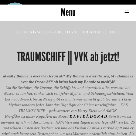
Zum Inhalt wechseln
Zum sekundÃ¤ren Inhalt wechseln
SCHLAGWORT-ARCHIVE:
TRAUMSCHIFF
TRAUMSCHIFF || VVK ab jetzt!
â€œMy Bonnie is over the Ocean â€“ My Bonnie is over the sea, My Bonnie is
over the Ocean â€“ oh bring back my Bonnie to meâ€¦â€
Um die Seefahrt, die Ozeane, die Schiffahrt und eigentlich alles was mit viel
Wasser zu tun hat, ranken sich seit jeher Mythen und Schauergeschichten. Vom
Bermudadreieck bis zu Nessy gibt es nichts was es nicht gibt. Garantiert kein
Mythos sondern jedes Jahr das Highlight der Chiemseeschiffahrt. – DAS
TRAUMSCHIFF – prÃ¤sentiert von Harry Klein und AMOK.
HierfÃ¼r ist unser KapitÃ¤n an Board
D A V I D Â D O R A D
. Sein Name ist
unwiderruflich mit durchtanzten NÃ¤chten und Tagen in der legendÃ¤ren Bar 25
und wilden Festen der Bachstelzen und des Fusion Festivals verknÃ¼pft und er
wird auch heute sein Bestes geben, um uns Matrosen ordentlich einzuheizen. Als