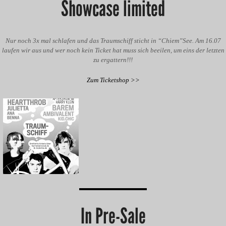
Showcase limited
Nur noch 3x mal schlafen und das Traumschiff sticht in “Chiem”See. Am 16.07
laufen wir aus und wer noch kein Ticket hat muss sich beeilen, um eins der letzten
zu ergattern!!!
Zum Ticketshop >>
In Pre-Sale