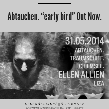
Abtauchen. “early bird” Out Now.
E L L E N Â A L L I E N Â || Â C H I E M S E E
SONNENUNTERGANG || BÃ„SSE || BEATS