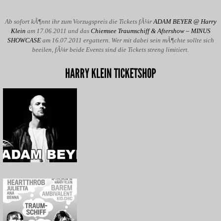
Ab sofort kÃ¶nnt ihr zum Vorzugspreis die Tickets fÃ¼r
ADAM BEYER @ Harry
Klein
am 17.06.2011 und das
Chiemsee Traumschiff & Aftershow – MINUS
SHOWCASE
am 16.07.2011 ergattern. Wer mit dabei sein mÃ¶chte sollte sich
beeilen, fÃ¼r beide Events sind die Tickets streng limitiert.
HARRY KLEIN TICKETSHOP