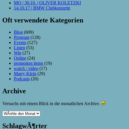
MO | 30.10. | OLIVER KOLETZKI
14.10.17 | BMW Clubkonzerte
Oft verwendete Kategorien
Blog
(609)
Program
(128)
Events
(127)
Listen
(53)
Win
(27)
Online
(24)
promotion items
(19)
watch / video
(17)
Marry Klein
(29)
Podcasts
(20)
Archive
Versuchs mit einem Blick in die monatlichen Archive.
SchlagwÃ¶rter