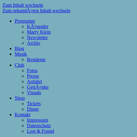
Zum Inhalt wechseln
Zum sekundÃ¤ren Inhalt wechseln
Programm
KÃ¼nstler
Marry Klein
Newsletter
Archiv
Blog
Musik
Residents
Club
Fotos
Presse
Anfahrt
GetrÃ¤nke
Visuals
Shop
Tickets
Dinge
Kontakt
Impressum
Datenschutz
Lost & Found