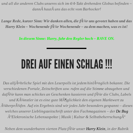
und all die anderen Clubs unseres sich im 4/4-Takt drehenden Globus befinden –
dannÂ hautÂ uns das echt vom Barhocker!
Lange Rede, kurzer Sinn: Wir danken allen, die fÃ¼r uns gevotet haben und das
Harry Klein – Wochenende fÃ¼r Wochenende – zu dem machen, was es ist!
In diesem Sinne: Harry, fahr den Regler hoch – RAVE ON.
DREI AUF EINEN SCHLAG !!!
Das alljÃ¤hrliche Spiel mit den Leserpolls ist jedem hinlÃ¤nglich bekannt. Die
verschiedenen Portale, Zeitschriften usw. rufen auf die Stimme abzugeben und
dafÃ¼r kann man schickes an Geschenken kassieren und fÃ¼r die Clubs, Labels
und KÃ¼nstler ist es eine gute MÃ¶glichkeit den eigenen Marktwert zu
Ã¼berprÃ¼fen. Auf ein Ergebnis sind wir jedes Jahr besonders gespannt – dieses
welches unserer Lieblingszeitschrift unter den Fachmagazinen – der
De:Bug
Â°Elektronische Lebensaspekte | Musik | Kultur & SelbstbeherrschungÂ°
Neben dem wunderbaren vierten Platz fÃ¼r unser
Harry Klein
, in der Rubrik