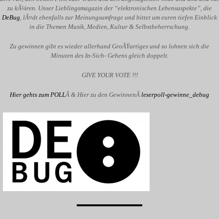
zu kÃ¼ren. Unser Lieblingsmagazin der “elektronischen Lebensaspekte”, die
DeBug
, lÃ¤dt ebenfalls zur Meinungsumfrage und bittet um euren tiefen Einblick
in die Themen Musik, Medien, Kultur & Selbstbeherrschung.
Zu gewinnen gibt es wieder allerhand GroÃŸartiges und so lohnen sich die
Minuten des In-Sich- Gehens gleich doppelt.
GIVE YOUR VOTE !!!
Hier gehts zum POLL
Â & Hier zu den GewinnenÂ
leserpoll-gewinne_debug