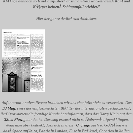
KlÃ¤nge dennoch so feinÂ ausjustiert, dass man trotz wackelndemÂ Kopf und
KÃ¶rper keinenÂ Schlaganfall erleidet.”
Hier der ganze Artikel zum Anklicken:
Auf internationalem Niveau brauchen wir uns ebenfalls nicht zu verstecken: Das
DJ Mag
, eines der einflussreichsten BlÃ¤tter des internationalen Technozirkus’,
lieÃŸ vor kurzem die freudige Kunde hereinflattern, dass das Harry Klein auf dem
32ten Platz
gelandet ist. Das mag erstmal nicht so Ã¼berwÃ¤ltigend klingen.
Wenn man aber bedenkt, dass sich in dieser
Umfrage
auch so GrÃ¶ÃŸen wie
dasÂ Space auf Ibiza, Fabric in London, Fuse in BrÃ¼ssel, Cocorico in Italien