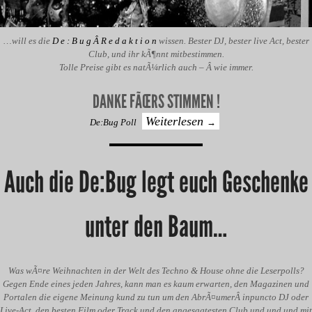
…will es die
D e : B u g Â R e d a k t i o n
wissen. Bester DJ, bester live Act, bester
Club, und ihr kÃ¶nnt mitbestimmen.
Tolle Preise gibt es natÃ¼rlich auch – Â wie immer.
DANKE FÃŒRS STIMMEN !
Weiterlesen
De:Bug Poll
→
Auch die De:Bug legt euch Geschenke
unter den Baum…
Was wÃ¤re Weihnachten in der Welt des Techno & House ohne die Leserpolls?
Gegen Ende eines jeden Jahres, kann man es kaum erwarten, den Magazinen und
Portalen die eigene Meinung kund zu tun um den AbrÃ¤umerÂ inpuncto DJ oder
Live-Act, den besten Film oder Track und den angesagtesten Club und und und mit