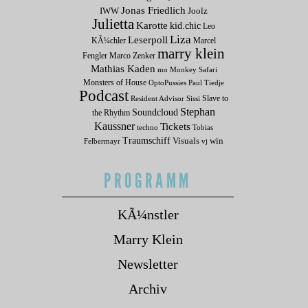
Jonas Friedlich
IWW
Joolz
Julietta
Karotte
kid.chic
Leo
Liza
Leserpoll
KÃ¼chler
Marcel
marry klein
Fengler
Marco Zenker
Mathias Kaden
mo
Monkey Safari
Monsters of House
OptoPussies
Paul Tiedje
Podcast
Slave to
Resident Advisor
Sissi
Stephan
Soundcloud
the Rhythm
Kaussner
Tickets
techno
Tobias
Traumschiff
Visuals
win
Felbermayr
vj
PROGRAMM
KÃ¼nstler
Marry Klein
Newsletter
Archiv