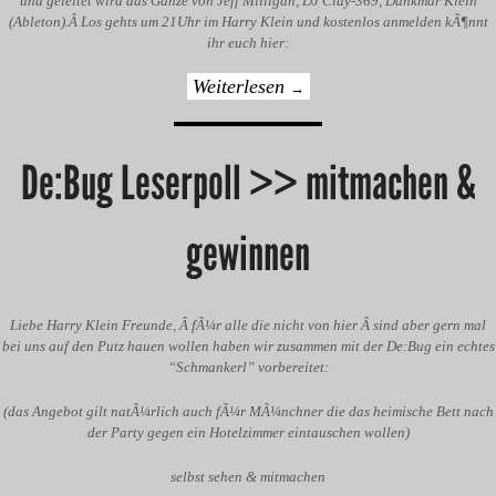
und geleitet wird das Ganze von Jeff Milligan, DJ Clay-369, Dankmar Klein
(Ableton).Â Los gehts um 21Uhr im Harry Klein und kostenlos anmelden kÃ¶nnt
ihr euch hier:
Weiterlesen
→
De:Bug Leserpoll >> mitmachen &
gewinnen
Liebe Harry Klein Freunde, Â fÃ¼r alle die nicht von hier Â sind aber gern mal
bei uns auf den Putz hauen wollen haben wir zusammen mit der De:Bug ein echtes
“Schmankerl” vorbereitet:
(das Angebot gilt natÃ¼rlich auch fÃ¼r MÃ¼nchner die das heimische Bett nach
der Party gegen ein Hotelzimmer eintauschen wollen)
selbst sehen & mitmachen