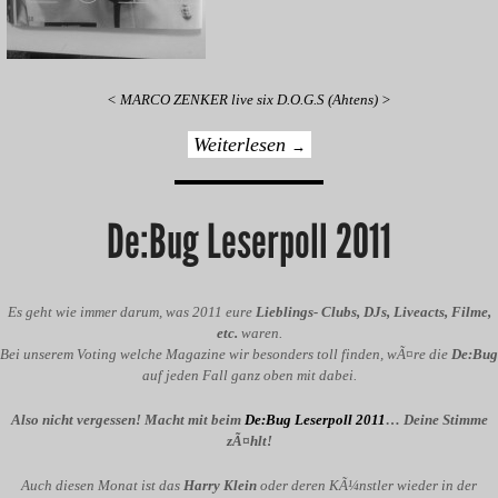
< MARCO ZENKER live six D.O.G.S (Ahtens) >
Weiterlesen
→
De:Bug Leserpoll 2011
Es geht wie immer darum, was 2011 eure
Lieblings- Clubs, DJs, Liveacts, Filme,
etc.
waren.
Bei unserem Voting welche Magazine wir besonders toll finden, wÃ¤re die
De:Bug
auf jeden Fall ganz oben mit dabei.
Also nicht vergessen! Macht mit beim
De:Bug Leserpoll 2011
… Deine Stimme
zÃ¤hlt!
Auch diesen Monat ist das
Harry Klein
oder deren KÃ¼nstler wieder in der