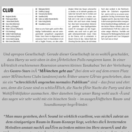
Und apropos Gesellschaft: Gerade dieser Gesellschaft ist es wohlÂ geschuldet,
dass Harry so weit oben in den jÃ¤hrlichen Polls rangieren kann. In einer
kÃ¼rzlich erschienenen Rezension unseres kleines Tanzkubus’ bei der Verleihung
des
Gastro-Stars
inÂ
“MÃ¼nchen geht aus”
(bei dem wir auf dem ersten Platz
unter MÃ¼nchens Clubs landeten) steht Ã¼ber unsere GÃ¤ste geschrieben, dass
sie ein
“schrecklichÂ angenehm normales Publikum”
sind – das freut und ehrt
uns, denn die Leute sind es schlieÃŸlich, die Nacht fÃ¼r Nacht die Party und den
WohlfÃ¼hlfaktor ausmachen. Aber daneben liegt unser Rang wohl auch -Â und
das sagen wir sehr wohl mit ein bisschen Stolz – im ausgetÃ¼fftelten Raum- und
Soundkonzept begrÃ¼ndet:
“Man muss gestehen, derÂ Sound ist wirklich exzellent, was nichtÂ zuletzt an
dem einzigartigen Raum-in Raum-Konzept liegt, welches dieÂ bretternden
Melodien anstatt nachÂ auÃŸen zu lenken mitten ins Herz steuertÂ und die