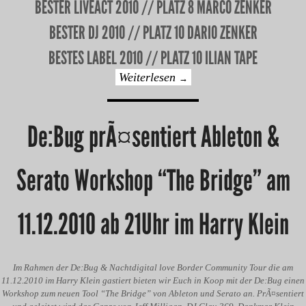
BESTER LIVEACT 2010 // PLATZ 8 MARCO ZENKER
BESTER DJ 2010 // PLATZ 10 DARIO ZENKER
BESTES LABEL 2010 // PLATZ 10 ILIAN TAPE
Weiterlesen
→
De:Bug prÃ¤sentiert Ableton &
Serato Workshop “The Bridge” am
11.12.2010 ab 21Uhr im Harry Klein
Im Rahmen der De:Bug & Nachtdigital love Border Community Tour die am
11.12.2010 im Harry Klein gastiert bieten wir Euch in Koop mit der De:Bug einen
Workshop zum neuen Tool “The Bridge” von Ableton und Serato an. PrÃ¤sentiert