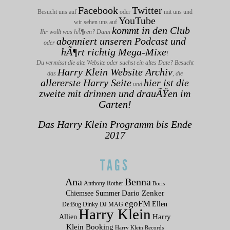
Facebook
Twitter
Besucht uns auf
oder
mit uns und
YouTube
wir sehen uns auf
kommt in den Club
Ihr wollt was hÃ¶ren? Dann
abonniert unseren Podcast und
oder
hÃ¶rt richtig Mega-Mixe
!
Du vermisst die alte Website oder suchst ein altes Date? Besucht
Harry Klein Website Archiv
das
, die
allererste Harry Seite
hier ist die
und
zweite mit drinnen und drauÃŸen im
Garten!
Das Harry Klein Programm bis Ende
2017
TAGS
Ana
Benna
Anthony Rother
Boris
Dario Zenker
Chiemsee Summer
egoFM
Ellen
De:Bug
Dinky
DJ MAG
Harry Klein
Allien
Harry
Klein Booking
Harry Klein Records