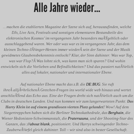
Alle Jahre wieder…
…machen die etablierten Magazine der Szene sich auf, herauszufinden, welche
DJs, Live Acts, Festivals und sonstigen elementaren Bestandteile des
elektronischen Kosmos’ im vergangenen Jahr besonders maÃŸgeblich oder
ausschlaggebend waren. Wer oder was war es im vergangenen Jahr, das dem
kleinen Techno-JÃ¼nger-Herzen immer wiederÂ sein der Szene und der Musik
gewidmetes Glaubensbekenntnis entlockt? Klar, der Sinn dahinter: Was war Top,
was war Flop?Â Was lohnt sich, was kann man sich sparen? Und wohin
entwickeln sich die Vorlieben und Befindlichkeiten? Und das passiert natÃ¼rlich
alles auf lokaler, nationaler und internationaler Ebene.
Auf nationaler Ebene macht das z.B. die
DE:BUG
. Sie ruft
ihreÂ alljÃ¤hrlichenÂ Gretchen-Fragen ins world wide web hinaus und wertet
anschlieÃŸend das Echo aus. Eine der Fragen dreht sich natÃ¼rlich auch um die
Clubs in deutschen Landen. Und nun kommen wir zum langerwarteten Punkt:
Das
Harry Klein ist auf einem grandiosen vierten Platz gelandet!
Wow! Auf dem
Siegertreppchen haben sich die Berliner Technokathedrale, das
Berghain
, die
Wiener Hedonisten-Schwimmanstalt, die
Pratersauna
, und der Shooting-Star des
Ganzen, das
://about blank
, positioniert. Und Harrys schwingender Techno-
ZauberwÃ¼rfel gleich dahinter. Toll – wir sind also in bester Gesellschaft.