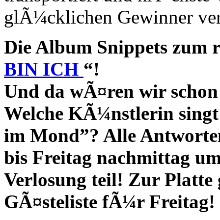
glÃ¼cklichen Gewinner ver
Die Album Snippets zum re
BIN ICH
“!
Und da wÃ¤ren wir schon 
Welche KÃ¼nstlerin sing
im Mond”? Alle Antwo
bis Freitag nachmittag u
Verlosung teil! Zur Platte 
GÃ¤steliste fÃ¼r Freitag!