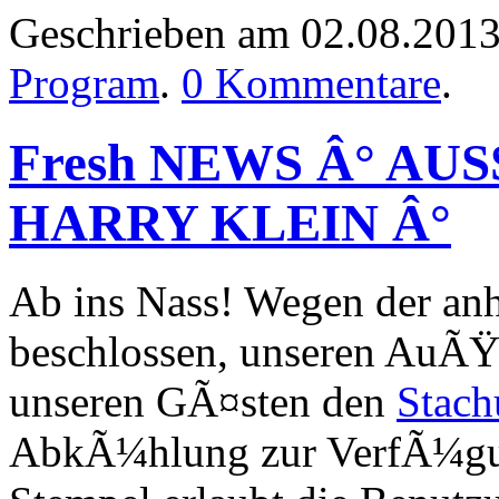
Geschrieben am 02.08.201
Program
.
0 Kommentare
.
Fresh NEWS Â° AU
HARRY KLEIN Â°
Ab ins Nass! Wegen der anh
beschlossen, unseren AuÃŸ
unseren GÃ¤sten den
Stach
AbkÃ¼hlung zur VerfÃ¼gun