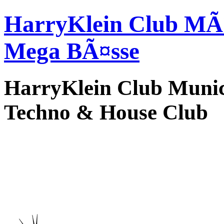
HarryKlein Club MÃ¼n
Mega BÃ¤sse
HarryKlein Club Munic
Techno & House Club