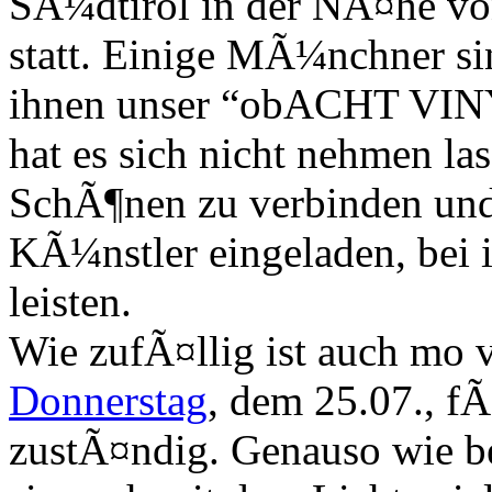
SÃ¼dtirol in der NÃ¤he vo
statt. Einige MÃ¼nchner sin
ihnen unser “obACHT VINYL
hat es sich nicht nehmen la
SchÃ¶nen zu verbinden und
KÃ¼nstler eingeladen, bei i
leisten.
Wie zufÃ¤llig ist auch mo 
Donnerstag
, dem 25.07., f
zustÃ¤ndig. Genauso wie b