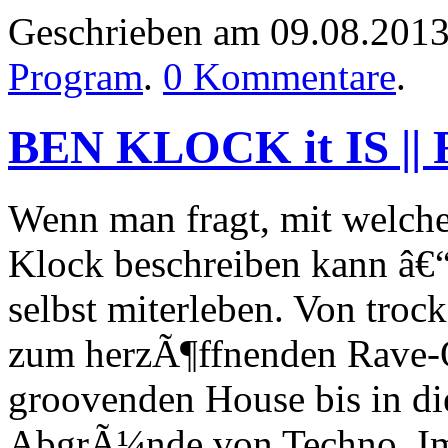
Geschrieben am 09.08.201
Program
.
0 Kommentare
.
BEN KLOCK it IS || 
Wenn man fragt, mit welch
Klock beschreiben kann â€“
selbst miterleben. Von troc
zum herzÃ¶ffnenden Rave-
groovenden House bis in die
AbgrÃ¼nde von Techno. Im