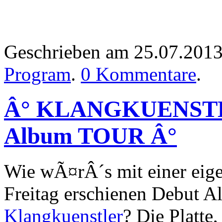
Geschrieben am 25.07.201
Program
.
0 Kommentare
.
Â° KLANGKUENSTL
Album TOUR Â°
Wie wÃ¤rÂ´s mit einer eige
Freitag erschienen Debut 
Klangkuenstler
? Die Platte,