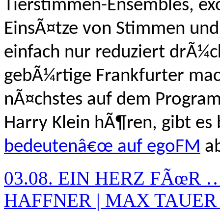
Tierstimmen-Ensembles, exo
EinsÃ¤tze von Stimmen und
einfach nur reduziert drÃ¼
gebÃ¼rtige Frankfurter mac
nÃ¤chstes auf dem Programm
Harry Klein hÃ¶ren, gibt es
bedeutenâ€œ auf egoFM
ab
03.08. EIN HERZ FÃœR
HAFFNER | MAX TAUER | 