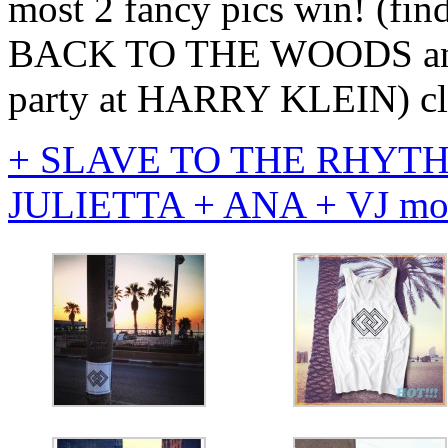
most 2 fancy pics win! (find
BACK TO THE WOODS and gr
party at HARRY KLEIN) clo
+ SLAVE TO THE RHYT
JULIETTA + ANA + VJ m