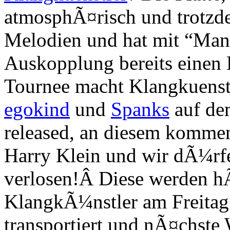
atmosphÃ¤risch und trotzde
Melodien und hat mit “Man
Auskopplung bereits einen 
Tournee macht Klangkuenst
egokind
und
Spanks
auf de
released, an diesem kommen
Harry Klein und wir dÃ¼rf
verlosen!Â Diese werden h
KlangkÃ¼nstler am Freitag 
transportiert und nÃ¤chste 