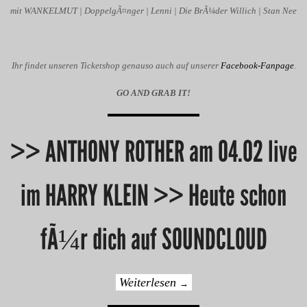
mit WANKELMUT | DoppelgÃ¤nger | Lenni | Die BrÃ¼der Willich | Stan Nee
Ihr findet unseren Ticketshop genauso auch auf unserer
Facebook-Fanpage
.
GO AND GRAB IT!
>> ANTHONY ROTHER am 04.02 live
im HARRY KLEIN >> Heute schon
fÃ¼r dich auf SOUNDCLOUD
Weiterlesen
→