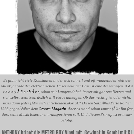
Es gibt nicht viele Konstanten in der sich schnell und oft wandelnden Welt der
Musik, gerade der elektronischen. Unser heutiger Gast ist eine der wenigen. Â
A n
t h o n y Â R o t h Â e r
, schon seit Langem dabei, immer mit ganzem Herzen und
sich selbst stets treu. â€žIch will etwas aussagen. Ob das wichtig ist oder nicht,
muss dann jeder fÃ¼r sich entscheiden.â€œ â€“ Diesen Satz Ã¤uÃŸerte Rother
1998 gegenÃ¼ber dem
Groove-Magazin
. Aber es stand schon immer fÃ¼r ihn fest,
dass seine Musik Emotionen transportieren soll. Und diesem Prinzip ist er immer
gefolgt.
ANTHONY bringt die METRO BOY Vinyl mit. Gewinnt in Kombi mit GL