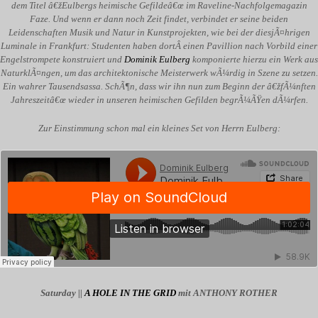
dem Titel â€žEulbergs heimische Gefildeâ€œ im Raveline-Nachfolgemagazin
Faze. Und wenn er dann noch Zeit findet, verbindet er seine beiden
Leidenschaften Musik und Natur in Kunstprojekten, wie bei der diesjÃ¤hrigen
Luminale in Frankfurt: Studenten haben dortÂ einen Pavillion nach Vorbild einer
Engelstrompete konstruiert und
Dominik Eulberg
komponierte hierzu ein Werk aus
NaturklÃ¤ngen, um das architektonische Meisterwerk wÃ¼rdig in Szene zu setzen.
Ein wahrer Tausendsassa. SchÃ¶n, dass wir ihn nun zum Beginn der â€žfÃ¼nften
Jahreszeitâ€œ wieder in
unseren
heimischen Gefilden begrÃ¼ÃŸen dÃ¼rfen.
Zur Einstimmung schon mal ein kleines Set von Herrn Eulberg:
Saturday ||
A HOLE IN THE GRID
mit ANTHONY ROTHER