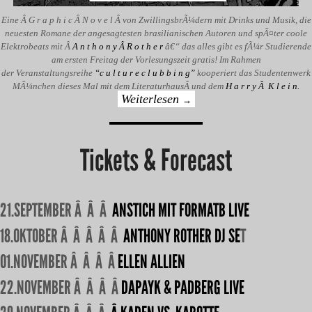
Eine Â G r a p h i c Â N o v e l Â von ZwillingsbrÃ¼dern mit Drinks und Musik, die
neuesten Romane der angesagtesten brasilianischen Autoren und spÃ¤ter coole
Elektrobeats mit Â
A n t h o n y Â R o t h e r
â€“ das alles gibt es fÃ¼r Studierende
am ersten Freitag der Vorlesungszeit gratis! Im Rahmen
der Veranstaltungsreihe
“c u l t u r e c l u b b i n g”
kooperiert das Studentenwerk
MÃ¼nchen dieses Mal mit dem LiteraturhausÂ und dem
H a r r y Â K l e i n.
Weiterlesen
→
Tickets & Forecast
21.SEPTEMBER Â Â Â
ANSTICH MIT FORMATB LIVE
18.OKTOBER Â Â Â Â Â
ANTHONY ROTHER DJ SE
T
01.NOVEMBER Â Â Â Â
ELLEN ALLIEN
22.NOVEMBER Â Â Â Â
DAPAYK & PADBERG LIVE