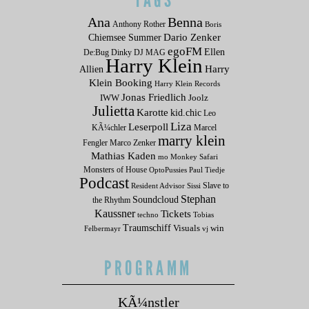
TAGS
Ana
Benna
Anthony Rother
Boris
Dario Zenker
Chiemsee Summer
egoFM
Ellen
De:Bug
Dinky
DJ MAG
Harry Klein
Allien
Harry
Klein Booking
Harry Klein Records
Jonas Friedlich
IWW
Joolz
Julietta
Karotte
kid.chic
Leo
Liza
Leserpoll
KÃ¼chler
Marcel
marry klein
Fengler
Marco Zenker
Mathias Kaden
mo
Monkey Safari
Monsters of House
OptoPussies
Paul Tiedje
Podcast
Slave to
Resident Advisor
Sissi
Stephan
Soundcloud
the Rhythm
Kaussner
Tickets
techno
Tobias
Traumschiff
Visuals
win
Felbermayr
vj
PROGRAMM
KÃ¼nstler