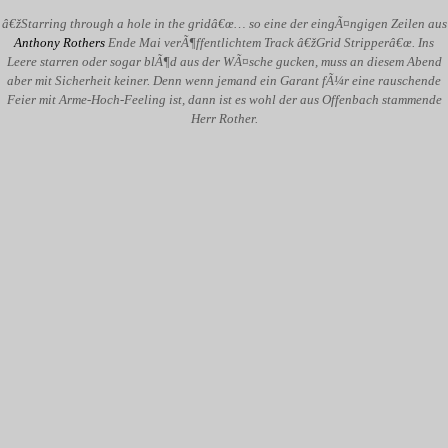
â€žStarring through a hole in the gridâ€œ… so eine der eingÃ¤ngigen Zeilen aus
Anthony Rothers
Ende Mai verÃ¶ffentlichtem Track â€žGrid Stripperâ€œ. Ins
Leere starren oder sogar blÃ¶d aus der WÃ¤sche gucken, muss an diesem Abend
aber mit Sicherheit keiner. Denn wenn jemand ein Garant fÃ¼r eine rauschende
Feier mit Arme-Hoch-Feeling ist, dann ist es wohl der aus Offenbach stammende
Herr Rother.