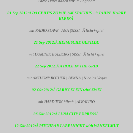
Diese Dates haben wir im Angebot:
01 Sep 2012:
Â
DA GEHT’S ZU WIE AM STACHUS – 9 JAHRE HARRY
KLEIN
Â
mit RADIO SLAVE | ANA |SISSI | Â licht+spiel
21 Sep 2012:
Â
HEIMISCHE GEFILDE
mit DOMINIK EULBERG | SISSI | Â licht+spiel
22 Sep 2012:
Â
A HOLE IN THE GRID
mit ANTHONY ROTHER | BENNA | Nicolas Vegas
02 Okt 2012:
Â
GARRY KLEIN wird ZWEI
mit HARD TON *live* | ALKALINO
06 Okt 2012:
Â
LUNA CITY EXPRESS
Â
12 Okt 2012:
Â
PITCHBAR LABELNIGHT with WANKELMUT