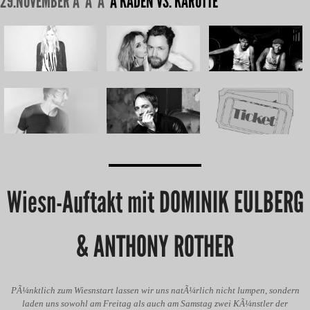
29.NOVEMBER Â Â Â
Â KADEN VS. KAROTTE
Wiesn-Auftakt mit DOMINIK EULBERG
& ANTHONY ROTHER
PÃ¼nktlich zum Wiesnstart lassen wir uns natÃ¼rlich nicht lumpen, sondern
laden uns sowohl am Freitag als auch am Samstag zwei KÃ¼nstler der