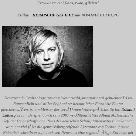
Extraklasse ein!
Oans, zwoa, g’feiert!
Friday ||
HEIMISCHE GEFILDE
mit DOMINIK EULBERG
Der ravende Ornithologe aus dem Westerwald, international gebuchter DJ im
Rampenlicht und stiller Beobachter heimatlicher Flora wie Fauna
gleichermaÃŸen, ist ein Meister der versÃ¶hnten WidersprÃ¼che. So hat
Dominik
Eulberg
es zum Beispiel durch sein 2007 verÃ¶ffentlichtes Album â€žHeimische
Gefildeâ€œ geschafft, den Preis der deutschen Schallplattenkritik zu gewinnen,
womit er viel fÃ¼r die genreÃ¼bergreifende Akzeptanz von Techno leistete.
Nebenbei schreibt er nun auch seit Neuestem eine regelmÃ¤ÃŸige Kolumne mit