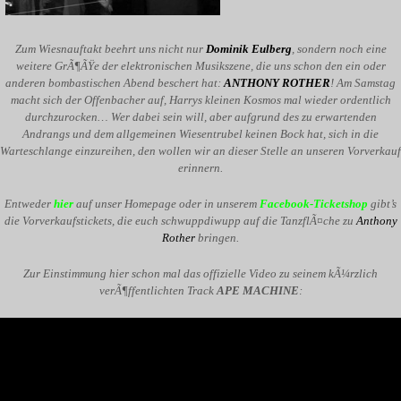
Zum Wiesnauftakt beehrt uns nicht nur
Dominik Eulberg
, sondern noch eine
weitere GrÃ¶ÃŸe der elektronischen Musikszene, die uns schon den ein oder
anderen bombastischen Abend beschert hat:
ANTHONY ROTHER
! Am Samstag
macht sich der Offenbacher auf, Harrys kleinen Kosmos mal wieder ordentlich
durchzurocken… Wer dabei sein will, aber aufgrund des zu erwartenden
Andrangs und dem allgemeinen Wiesentrubel keinen Bock hat, sich in die
Warteschlange einzureihen, den wollen wir an dieser Stelle an unseren Vorverkauf
erinnern.
Entweder
hier
auf unser Homepage oder in unserem
Facebook-Ticketshop
gibt’s
die Vorverkaufstickets, die euch schwuppdiwupp auf die TanzflÃ¤che zu
Anthony
Rother
bringen.
Zur Einstimmung hier schon mal das offizielle Video zu seinem kÃ¼rzlich
verÃ¶ffentlichten Track
APE MACHINE
: