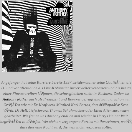
Angefangen hat seine Karriere bereits 1997, seitdem hat er seine QualitÃ¤ten als
DJ und vor allem auch als Live-KÃ¼nstler immer weiter verbessert und bis hin zu
einer Finesse treiben kÃ¶nnen, die seinesgleichen sucht im Business. Zudem ist
Anthony Rother
auch als Produzent und Remixer gefragt und hat u.a. schon mit
GrÃ¶ÃŸen wie mit Ex-Kraftwerk-Mitglied Karl Bartos, dem â€žPapaâ€œ Sven
VÃ¤th, DJ Hell, Tiefschwarz, Thomas Schuhmacher oder Ellen Alien zusammen
gearbeitet. Wir freuen uns Anthony endlich mal wieder in Harrys kleiner Welt
begrÃ¼ÃŸen zu dÃ¼rfen. Wer sich an vergangene Parties mit ihm erinnert, weiÃŸ,
dass dies eine Nacht wird, die man nicht verpassen sollte.