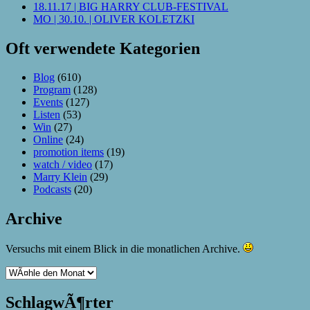
18.11.17 | BIG HARRY CLUB-FESTIVAL
MO | 30.10. | OLIVER KOLETZKI
Oft verwendete Kategorien
Blog
(610)
Program
(128)
Events
(127)
Listen
(53)
Win
(27)
Online
(24)
promotion items
(19)
watch / video
(17)
Marry Klein
(29)
Podcasts
(20)
Archive
Versuchs mit einem Blick in die monatlichen Archive.
SchlagwÃ¶rter