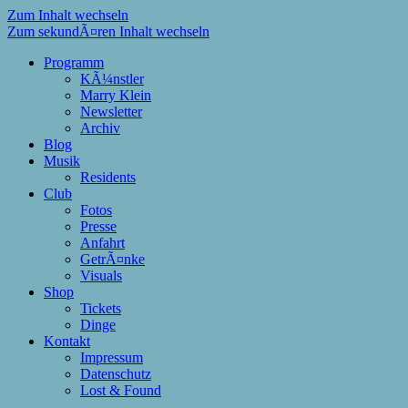
Zum Inhalt wechseln
Zum sekundÃ¤ren Inhalt wechseln
Programm
KÃ¼nstler
Marry Klein
Newsletter
Archiv
Blog
Musik
Residents
Club
Fotos
Presse
Anfahrt
GetrÃ¤nke
Visuals
Shop
Tickets
Dinge
Kontakt
Impressum
Datenschutz
Lost & Found