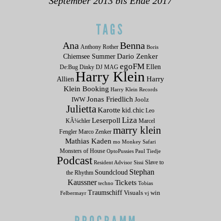
September 2013 bis Ende 2017
TAGS
Ana
Benna
Anthony Rother
Boris
Dario Zenker
Chiemsee Summer
egoFM
Ellen
De:Bug
Dinky
DJ MAG
Harry Klein
Allien
Harry
Klein Booking
Harry Klein Records
Jonas Friedlich
IWW
Joolz
Julietta
Karotte
kid.chic
Leo
Liza
Leserpoll
KÃ¼chler
Marcel
marry klein
Fengler
Marco Zenker
Mathias Kaden
mo
Monkey Safari
Monsters of House
OptoPussies
Paul Tiedje
Podcast
Slave to
Resident Advisor
Sissi
Stephan
Soundcloud
the Rhythm
Kaussner
Tickets
techno
Tobias
Traumschiff
Visuals
win
Felbermayr
vj