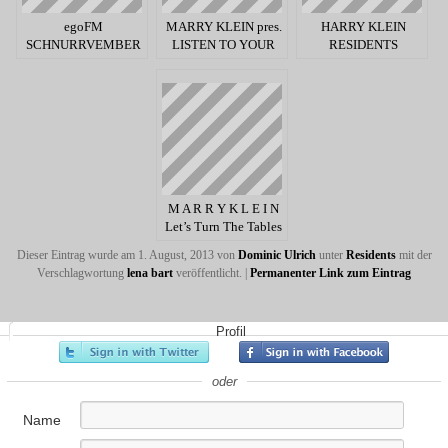
egoFM
MARRY KLEIN pres.
HARRY KLEIN
SCHNURRVEMBER
LISTEN TO YOUR
RESIDENTS
– HOW BART CAN
EYES #1
YOU GO?
M A R R Y K L E I N
Let’s Turn The Tables
!
Dieser Eintrag wurde am 1. August, 2013 von
Dominic Ulrich
unter
Residents
mit der
Verschlagwortung
lena bart
veröffentlicht.
|
Permanenter Link zum Eintrag
Profil
oder
Name