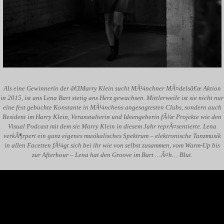
Als eine Gewinnerin der â€žMarry Klein sucht MÃ¼nchner MÃ¤delsâ€œ Aktion
in 2015, ist uns Lena Bart stetig ans Herz gewachsen. Mittlerweile ist sie nicht nur
eine fest gebuchte Konstante in MÃ¼nchens angesagtesten Clubs, sondern auch
Resident im Harry Klein, Veranstalterin und Ideengeberin fÃ¼r Projekte wie den
Visual Podcast mit dem sie Marry Klein in diesem Jahr reprÃ¤sentierte. Lena
verkÃ¶rpert ein ganz eigenes musikalisches Spektrum – elektronische Tanzmusik
in allen Facetten fÃ¼gt sich bei ihr wie von selbst zusammen, vom Warm-Up bis
zur Afterhour – Lena hat den Groove im Bart …Ã¤h… Blut.