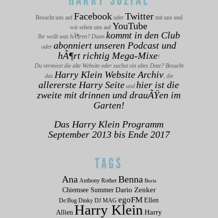
HARRY SOZIAL
Facebook
Twitter
Besucht uns auf
oder
mit uns und
YouTube
wir sehen uns auf
kommt in den Club
Ihr wollt was hÃ¶ren? Dann
abonniert unseren Podcast und
oder
hÃ¶rt richtig Mega-Mixe
!
Du vermisst die alte Website oder suchst ein altes Date? Besucht
Harry Klein Website Archiv
das
, die
allererste Harry Seite
hier ist die
und
zweite mit drinnen und drauÃŸen im
Garten!
Das Harry Klein Programm
September 2013 bis Ende 2017
TAGS
Ana
Benna
Anthony Rother
Boris
Dario Zenker
Chiemsee Summer
egoFM
Ellen
De:Bug
Dinky
DJ MAG
Harry Klein
Allien
Harry