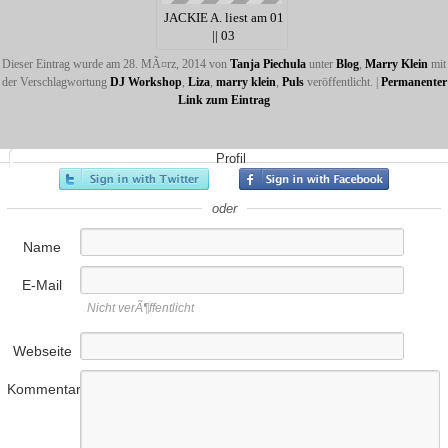
JACKIE A. liest am 01
|| 03
Dieser Eintrag wurde am 28. MÃ¤rz, 2014 von
Tanja Piechula
unter
Blog
,
Marry Klein
mit
der Verschlagwortung
DJ Workshop
,
Liza
,
marry klein
,
Puls
veröffentlicht.
|
Permanenter
Link zum Eintrag
Profil
oder
Name
E-Mail
Nicht verÃ¶ffentlicht
Webseite
Kommentar