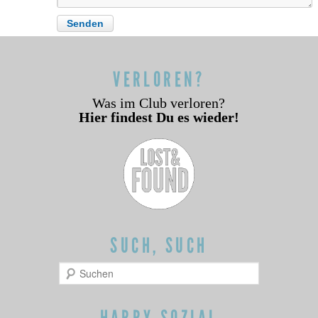
VERLOREN?
Was im Club verloren?
Hier findest Du es wieder!
SUCH, SUCH
Suchen