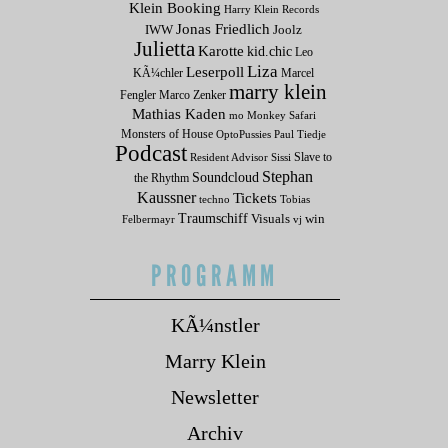
Klein Booking
Harry Klein Records
Jonas Friedlich
IWW
Joolz
Julietta
Karotte
kid.chic
Leo
Liza
Leserpoll
KÃ¼chler
Marcel
marry klein
Fengler
Marco Zenker
Mathias Kaden
mo
Monkey Safari
Monsters of House
OptoPussies
Paul Tiedje
Podcast
Slave to
Resident Advisor
Sissi
Stephan
Soundcloud
the Rhythm
Kaussner
Tickets
techno
Tobias
Traumschiff
Visuals
win
Felbermayr
vj
PROGRAMM
KÃ¼nstler
Marry Klein
Newsletter
Archiv