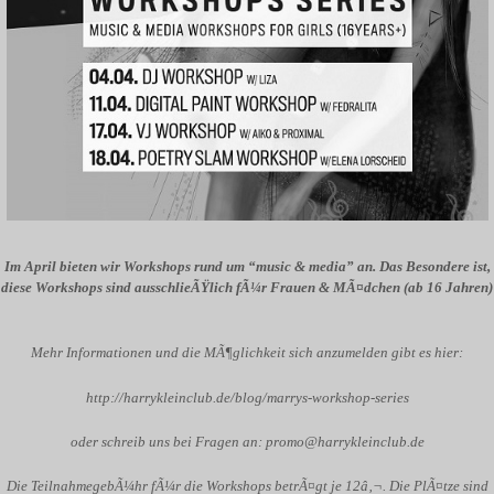
Im April bieten wir Workshops rund um “music & media” an. Das Besondere ist,
diese Workshops sind ausschlieÃŸlich fÃ¼r Frauen & MÃ¤dchen (ab 16 Jahren)
Mehr Informationen und die MÃ¶glichkeit sich anzumelden gibt es hier:
http://harrykleinclub.de/blog/marrys-workshop-series
oder schreib uns bei Fragen an:
promo@harrykleinclub.de
Die TeilnahmegebÃ¼hr fÃ¼r die Workshops betrÃ¤gt je 12â‚¬. Die PlÃ¤tze sind