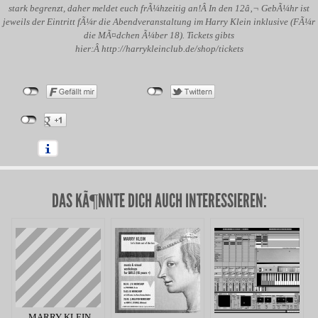
stark begrenzt, daher meldet euch frÃ¼hzeitig an!Â In den 12â‚¬ GebÃ¼hr ist
jeweils der Eintritt fÃ¼r die Abendveranstaltung im Harry Klein inklusive (FÃ¼r
die MÃ¤dchen Ã¼ber 18). Tickets gibts
hier:Â http://harrykleinclub.de/shop/tickets
DAS KÃ¶NNTE DICH AUCH INTERESSIEREN:
MARRY KLEIN