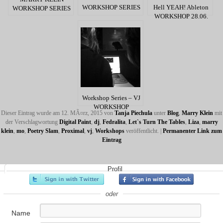
WORKSHOP SERIES
Hell YEAH! Ableton
WORKSHOP SERIES
WORKSHOP 28.06.
Workshop Series – VJ
WORKSHOP
Dieser Eintrag wurde am 12. MÃ¤rz, 2015 von
Tanja Piechula
unter
Blog
,
Marry Klein
mit
der Verschlagwortung
Digital Paint
,
dj
,
Fedralita
,
Let`s Turn The Tables
,
Liza
,
marry
klein
,
mo
,
Poetry Slam
,
Proximal
,
vj
,
Workshops
veröffentlicht.
|
Permanenter Link zum
Eintrag
Profil
oder
Name