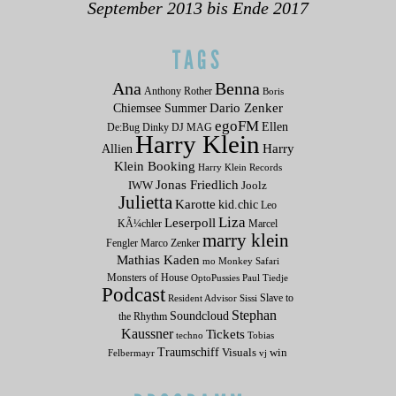
September 2013 bis Ende 2017
TAGS
Ana
Benna
Anthony Rother
Boris
Dario Zenker
Chiemsee Summer
egoFM
Ellen
De:Bug
Dinky
DJ MAG
Harry Klein
Allien
Harry
Klein Booking
Harry Klein Records
Jonas Friedlich
IWW
Joolz
Julietta
Karotte
kid.chic
Leo
Liza
Leserpoll
KÃ¼chler
Marcel
marry klein
Fengler
Marco Zenker
Mathias Kaden
mo
Monkey Safari
Monsters of House
OptoPussies
Paul Tiedje
Podcast
Slave to
Resident Advisor
Sissi
Stephan
Soundcloud
the Rhythm
Kaussner
Tickets
techno
Tobias
Traumschiff
Visuals
win
Felbermayr
vj