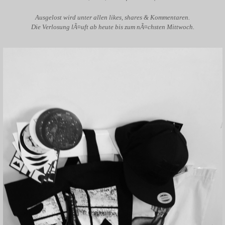
Ausgelost wird unter allen likes, shares & Kommentaren.
Die Verlosung lÃ¤uft ab heute bis zum nÃ¤chsten Mittwoch.