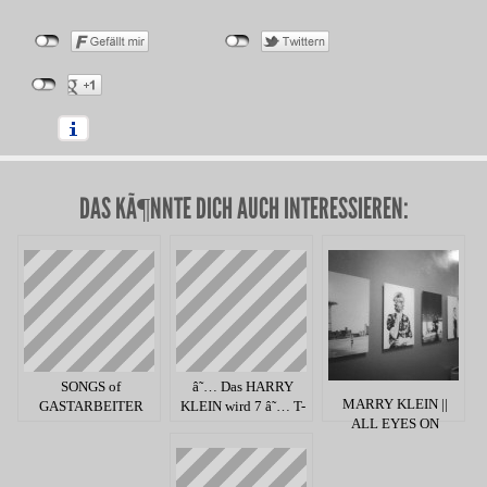
DAS KÃ¶NNTE DICH AUCH INTERESSIEREN:
SONGS of
â˜… Das HARRY
MARRY KLEIN ||
GASTARBEITER
KLEIN wird 7 â˜… T-
ALL EYES ON
fÃ¼r DAHEIM
Shirt Design &
MARRY
Spruch Wettbewerb
â˜…