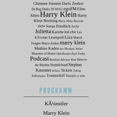
Dario Zenker
Chiemsee Summer
egoFM
Ellen
De:Bug
Dinky
DJ MAG
Harry Klein
Allien
Harry
Klein Booking
Harry Klein Records
Jonas Friedlich
IWW
Joolz
Julietta
Karotte
kid.chic
Leo
Liza
Leserpoll
KÃ¼chler
Marcel
marry klein
Fengler
Marco Zenker
Mathias Kaden
mo
Monkey Safari
Monsters of House
OptoPussies
Paul Tiedje
Podcast
Slave to
Resident Advisor
Sissi
Stephan
Soundcloud
the Rhythm
Kaussner
Tickets
techno
Tobias
Traumschiff
Visuals
win
Felbermayr
vj
PROGRAMM
KÃ¼nstler
Marry Klein